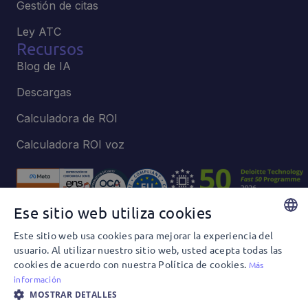
Gestión de citas
Ley ATC
Recursos
Blog de IA
Descargas
Calculadora de ROI
Calculadora ROI voz
Ese sitio web utiliza cookies
Este sitio web usa cookies para mejorar la experiencia del
Política de privacidad y Cookies
SPANISH
usuario. Al utilizar nuestro sitio web, usted acepta todas las
Política de privacidad y Redes Sociales
cookies de acuerdo con nuestra Política de cookies.
ENGLISH
Más
Términos y condiciones de uso
Política Editorial
información
Política de seguridad e información
MOSTRAR DETALLES