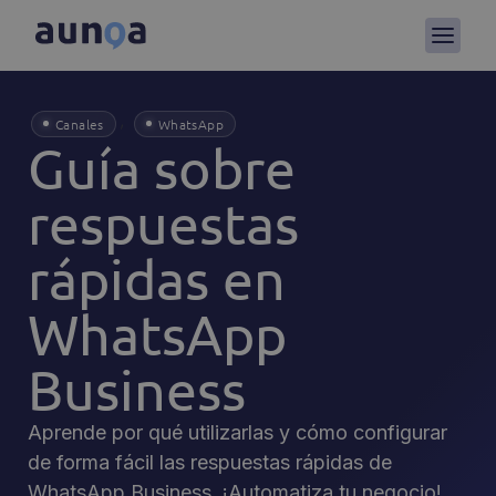
,
Canales
WhatsApp
Guía sobre
respuestas
rápidas en
WhatsApp
Business
Aprende por qué utilizarlas y cómo configurar
de forma fácil las respuestas rápidas de
WhatsApp Business. ¡Automatiza tu negocio!