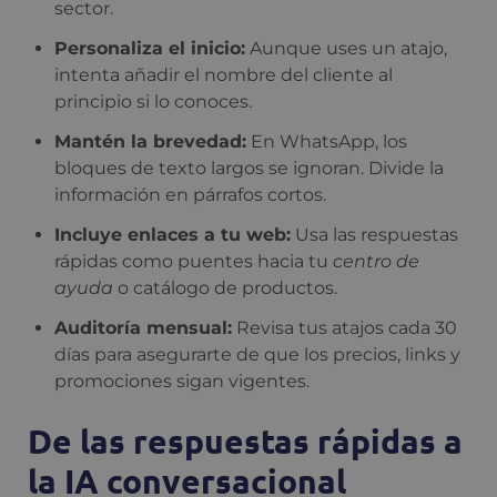
sector.
Personaliza el inicio:
Aunque uses un atajo,
intenta añadir el nombre del cliente al
principio si lo conoces.
Mantén la brevedad:
En WhatsApp, los
bloques de texto largos se ignoran. Divide la
información en párrafos cortos.
Incluye enlaces a tu web:
Usa las respuestas
rápidas como puentes hacia tu
centro de
ayuda
o catálogo de productos.
Auditoría mensual:
Revisa tus atajos cada 30
días para asegurarte de que los precios, links y
promociones sigan vigentes.
De las respuestas rápidas a
la IA conversacional