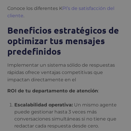
Conoce los diferentes K
PI’s de satisfacción del
cliente
.
Beneficios estratégicos de
optimizar tus mensajes
predefinidos
Implementar un sistema sólido de respuestas
rápidas ofrece ventajas competitivas que
impactan directamente en el
ROI de tu departamento de atención
:
Escalabilidad operativa:
Un mismo agente
puede gestionar hasta 3 veces más
conversaciones simultáneas si no tiene que
redactar cada respuesta desde cero.