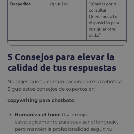
Despedida
“¡Gracias por tu
/gracias
consulta!
Quedamos a tu
disposición para
cualquier otra
duda.”
5 Consejos para elevar la
calidad de tus respuestas
No dejes que tu comunicación parezca robótica.
Sigue estos consejos de expertos en
copywriting para chatbots
:
Humaniza el tono:
Usa emojis
estratégicamente para suavizar el lenguaje,
pero mantén la profesionalidad según tu