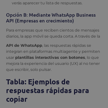
verás aparecer tu lista de respuestas.
Opción B: Mediante WhatsApp Business
API (Empresas en crecimiento)
Para empresas que reciben cientos de mensajes
diarios, la app móvil se queda corta. A través de la
API de WhatsApp
, las respuestas rápidas se
integran en plataformas multiagente y permiten
usar
plantillas interactivas con botones
, lo que
mejora la experiencia del usuario (UX) al no tener
que escribir, solo pulsar.
Tabla: Ejemplos de
respuestas rápidas para
copiar