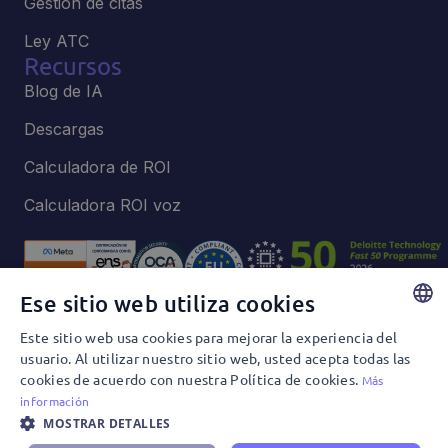
Gestión de citas
Ley ATC
Recursos
Blog de IA
Descargas
Calculadora de ROI
Calculadora ROI voz
Ese sitio web utiliza cookies
Este sitio web usa cookies para mejorar la experiencia del
Política de privacidad y Cookies
SPANISH
usuario. Al utilizar nuestro sitio web, usted acepta todas las
Política de privacidad y Redes Sociales
cookies de acuerdo con nuestra Política de cookies.
ENGLISH
Más
Términos y condiciones de uso
Política Editorial
información
Política de seguridad e información
MOSTRAR DETALLES
© 2026 Aunoa