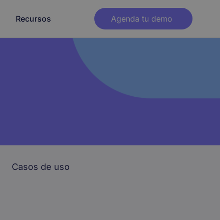
Recursos
Agenda tu demo
osotros
Blog
Prensa
Integraciones
o
Contenido descargable
Partners
ra
gística
Telco
Zendesk
Crear link Whatsapp
Salesforce
lud
Banca
Calculadora ROI
zadas de
estricto
Ver todas
Casos de uso
ucación
Real Estate
vía más
Canales
Whatsapp