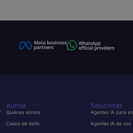
n de leads
ualifica leads gracias a
 24/7 y a través de todos tus
Aunoa
Soluciones
o
Quiénes somos
Agentes IA para e
Casos de éxito
Agentes IA de voz