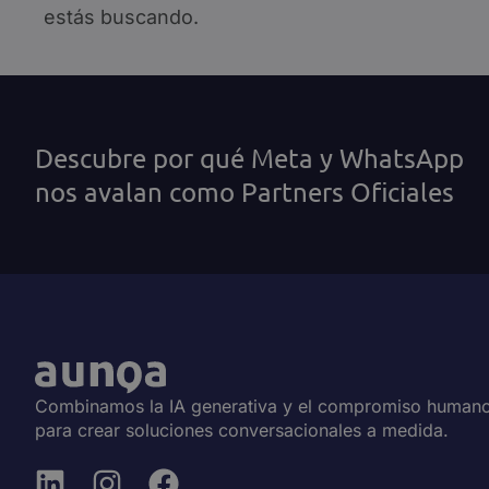
Gestión de citas
Captació
estás buscando.
Automatiza y optimiza la gestión de citas
Captura y c
con un chatbot de WhatsApp
agentes IA,
canales.
Ver todas
Descubre por qué Meta y WhatsApp
nos avalan como Partners Oficiales
Combinamos la IA generativa y el compromiso human
para crear soluciones conversacionales a medida.