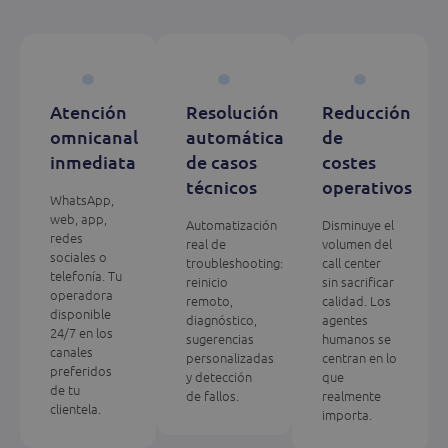
Atención
Resolución
Reducción
omnicanal
automática
de
inmediata
de casos
costes
técnicos
operativos
WhatsApp,
web, app,
Automatización
Disminuye el
redes
real de
volumen del
sociales o
troubleshooting:
call center
telefonía. Tu
reinicio
sin sacrificar
operadora
remoto,
calidad. Los
disponible
diagnóstico,
agentes
24/7 en los
sugerencias
humanos se
canales
personalizadas
centran en lo
preferidos
y detección
que
de tu
de fallos.
realmente
clientela.
importa.