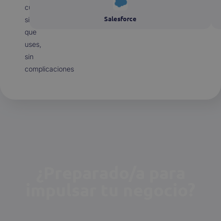
cualquier
Salesforce
sistema
que
uses,
sin
complicaciones
¿Preparado/a para
impulsar tu negocio?