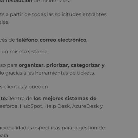
 la resolución
de incidencias.
ts a partir de todas las solicitudes entrantes
les.
avés de
teléfono
,
correo electrónico
,
en un mismo sistema.
eso para
organizar, priorizar, categorizar y
o gracias a las herramientas de tickets.
s clientes y pueden
te.
Dentro de
los mejores sistemas de
esforce, HubSpot, Help Desk, AzureDesk y
ionalidades específicas para la gestión de
para