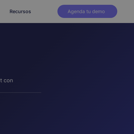
Recursos
Agenda tu demo
osotros
Blog
Prensa
Integraciones
o
Contenido descargable
Partners
ra
gística
Telco
Zendesk
Crear link Whatsapp
Salesforce
ot con
lud
Banca
Calculadora ROI
zadas de
estricto
Ver todas
ucación
Real Estate
vía más
Canales
Whatsapp