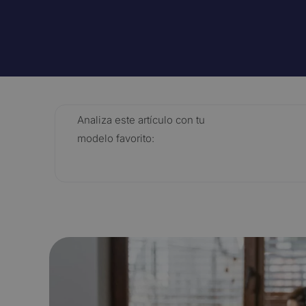
Gestión de citas
Captació
Automatiza y optimiza la gestión de citas
Captura y c
con un chatbot de WhatsApp
agentes IA,
canales.
Ver todas
Analiza este artículo con tu
modelo favorito: