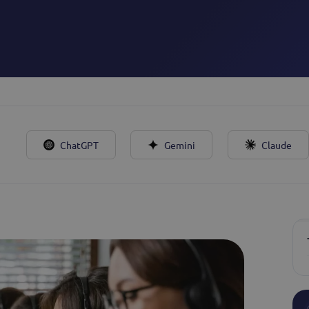
n de leads
ualifica leads gracias a
 24/7 y a través de todos tus
ChatGPT
Gemini
Claude