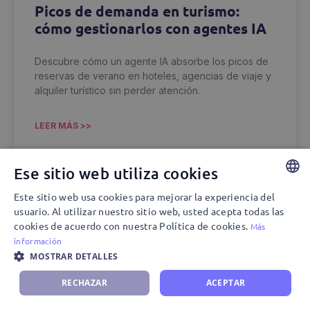
Picos de demanda en turismo:
cómo gestionarlos con agentes IA
Descubre cómo un agente IA absorbe los picos de
reservas de verano en hoteles, agencias de viaje y
alquiler turístico sin perder atención.
LEER MÁS >>
04/08/2026
Ese sitio web utiliza cookies
Este sitio web usa cookies para mejorar la experiencia del
SPANISH
usuario. Al utilizar nuestro sitio web, usted acepta todas las
AGENTES IA
cookies de acuerdo con nuestra Política de cookies.
ENGLISH
Más
información
MOSTRAR DETALLES
RECHAZAR
ACEPTAR