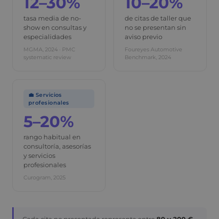
12–30%
10–20%
tasa media de no-
de citas de taller que
show en consultas y
no se presentan sin
especialidades
aviso previo
MGMA, 2024 · PMC
Foureyes Automotive
systematic review
Benchmark, 2024
💼 Servicios
profesionales
5–20%
rango habitual en
consultoría, asesorías
y servicios
profesionales
Curogram, 2025
Cada cita no presentada representa entre
80 y 200 €