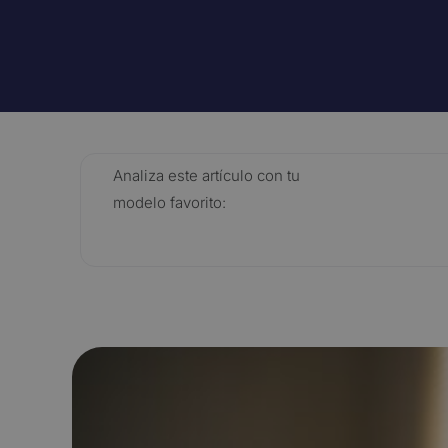
Gestión de citas
Captació
Automatiza y optimiza la gestión de citas
Captura y c
con un chatbot de WhatsApp
agentes IA,
canales.
Ver todas
Analiza este artículo con tu
modelo favorito: