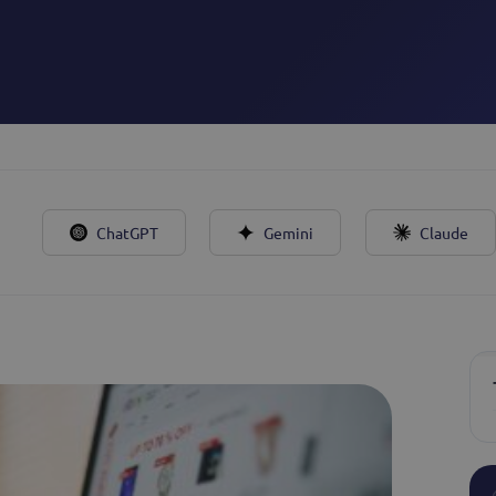
n de leads
ualifica leads gracias a
 24/7 y a través de todos tus
ChatGPT
Gemini
Claude