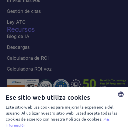
Envíos masivos
Gestión de citas
Ley ATC
Recursos
Blog de IA
Descargas
Calculadora de ROI
Calculadora ROI voz
Ese sitio web utiliza cookies
Este sitio web usa cookies para mejorar la experiencia del
Política de privacidad y Cookies
SPANISH
usuario. Al utilizar nuestro sitio web, usted acepta todas las
Política de privacidad y Redes Sociales
cookies de acuerdo con nuestra Política de cookies.
ENGLISH
Más
Términos y condiciones de uso
Política Editorial
información