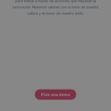
para liderar a través de acciones que impulsan la
innovación. Nuestros valores son la base de nuestra
cultura y el motor de nuestro éxito.
Pide una demo
personalizada y
descubre todas las
ventajas de Aunoa
Pide una demo