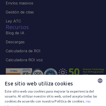
Envíos masivos
Gestión de citas
Ley ATC
Recursos
Blog de IA
Descargas
Calculadora de ROI
Calculadora ROI voz
Ese sitio web utiliza cookies
Este sitio web usa cookies para mejorar la experiencia del
Política de privacidad y Cookies
SPANISH
usuario. Al utilizar nuestro sitio web, usted acepta todas las
Política de privacidad y Redes Sociales
cookies de acuerdo con nuestra Política de cookies.
ENGLISH
Más
Términos y condiciones de uso
Política Editorial