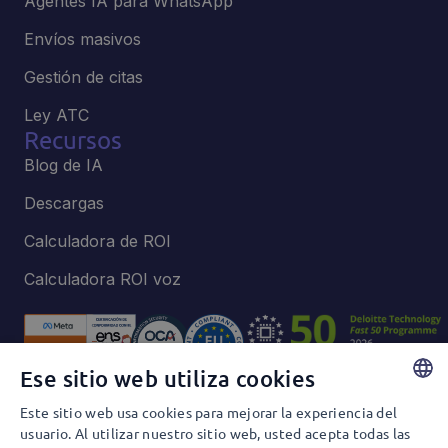
Agentes IA para WhatsApp
Envíos masivos
Gestión de citas
Ley ATC
Recursos
Blog de IA
Descargas
Calculadora de ROI
Calculadora ROI voz
Ese sitio web utiliza cookies
Este sitio web usa cookies para mejorar la experiencia del
Política de privacidad y Cookies
SPANISH
usuario. Al utilizar nuestro sitio web, usted acepta todas las
Política de privacidad y Redes Sociales