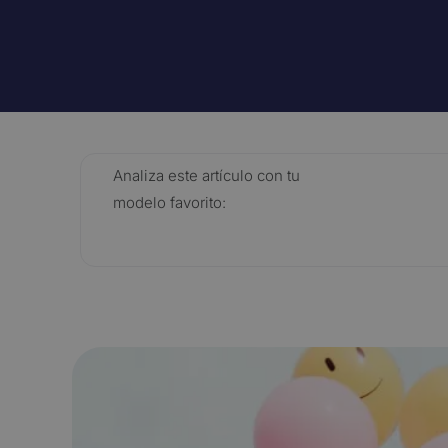
Gestión de citas
Captació
Automatiza y optimiza la gestión de citas
Captura y c
con un chatbot de WhatsApp
agentes IA,
canales.
Ver todas
Analiza este artículo con tu
modelo favorito: