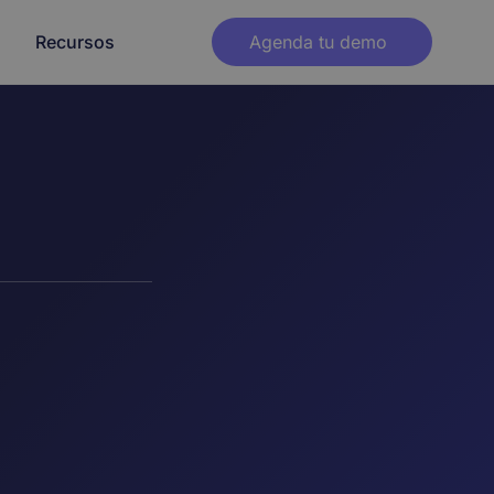
Recursos
Agenda tu demo
osotros
Blog
Prensa
Integraciones
o
Contenido descargable
Partners
ra
gística
Telco
Zendesk
Crear link Whatsapp
Salesforce
lud
Banca
Calculadora ROI
zadas de
estricto
Ver todas
ucación
Real Estate
vía más
Canales
Whatsapp