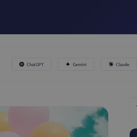
n de leads
ualifica leads gracias a
 24/7 y a través de todos tus
ChatGPT
Gemini
Claude